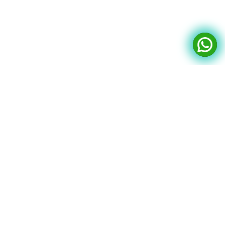
USEFUL LINKS
OTHER RESOURCES
About Us
MIT License